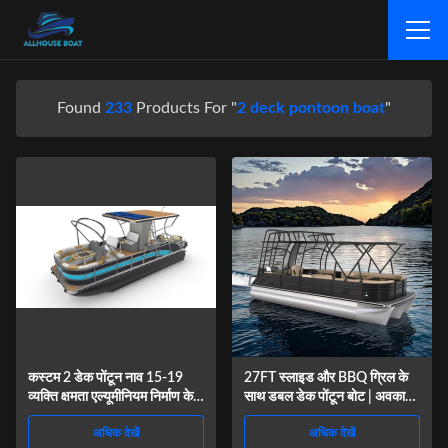
Found
233
Products For "
2 deck pontoon boat
"
कस्टम 2 डेक पोंटून नाव 15-19
27FT स्लाइड और BBQ ग्रिल के
व्यक्ति क्षमता एल्यूमीनियम निर्माण के
साथ डबल डेक पोंटून बोट | अवकाश
साथ
और मछली पकड़ने के लिए लक्जरी
अधिक देखें
अधिक देखें
ब्लैक टू-लेयर पार्टी बोट