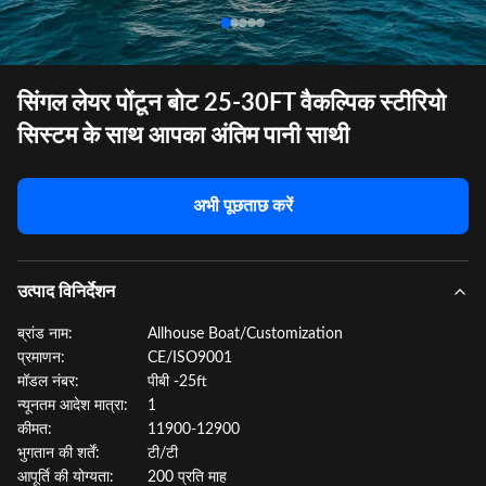
सिंगल लेयर पोंटून बोट 25-30FT वैकल्पिक स्टीरियो
सिस्टम के साथ आपका अंतिम पानी साथी
अभी पूछताछ करें
उत्पाद विनिर्देशन
ब्रांड नाम:
Allhouse Boat/Customization
प्रमाणन:
CE/ISO9001
मॉडल नंबर:
पीबी -25ft
न्यूनतम आदेश मात्रा:
1
कीमत:
11900-12900
भुगतान की शर्तें:
टी/टी
आपूर्ति की योग्यता:
200 प्रति माह