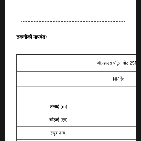
तकनीकी मापदंडः
ऑलहाउस पोंटून बोट 25FT
विनिर्देश
लम्बाई (m)
चौड़ाई (एम)
ट्यूब डाय.