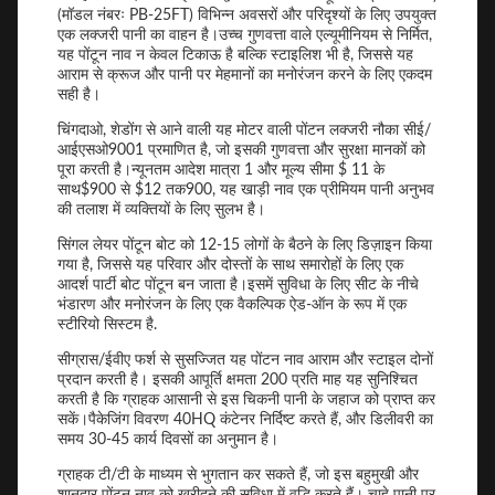
(मॉडल नंबरः PB-25FT) विभिन्न अवसरों और परिदृश्यों के लिए उपयुक्त
एक लक्जरी पानी का वाहन है।उच्च गुणवत्ता वाले एल्यूमीनियम से निर्मित,
यह पोंटून नाव न केवल टिकाऊ है बल्कि स्टाइलिश भी है, जिससे यह
आराम से क्रूज और पानी पर मेहमानों का मनोरंजन करने के लिए एकदम
सही है।
चिंगदाओ, शेडोंग से आने वाली यह मोटर वाली पोंटन लक्जरी नौका सीई/
आईएसओ9001 प्रमाणित है, जो इसकी गुणवत्ता और सुरक्षा मानकों को
पूरा करती है।न्यूनतम आदेश मात्रा 1 और मूल्य सीमा $ 11 के
साथ$900 से $12 तक900, यह खाड़ी नाव एक प्रीमियम पानी अनुभव
की तलाश में व्यक्तियों के लिए सुलभ है।
सिंगल लेयर पोंटून बोट को 12-15 लोगों के बैठने के लिए डिज़ाइन किया
गया है, जिससे यह परिवार और दोस्तों के साथ समारोहों के लिए एक
आदर्श पार्टी बोट पोंटून बन जाता है।इसमें सुविधा के लिए सीट के नीचे
भंडारण और मनोरंजन के लिए एक वैकल्पिक ऐड-ऑन के रूप में एक
स्टीरियो सिस्टम है.
सीग्रास/ईवीए फर्श से सुसज्जित यह पोंटन नाव आराम और स्टाइल दोनों
प्रदान करती है। इसकी आपूर्ति क्षमता 200 प्रति माह यह सुनिश्चित
करती है कि ग्राहक आसानी से इस चिकनी पानी के जहाज को प्राप्त कर
सकें।पैकेजिंग विवरण 40HQ कंटेनर निर्दिष्ट करते हैं, और डिलीवरी का
समय 30-45 कार्य दिवसों का अनुमान है।
ग्राहक टी/टी के माध्यम से भुगतान कर सकते हैं, जो इस बहुमुखी और
शानदार पोंटन नाव को खरीदने की सुविधा में वृद्धि करते हैं। चाहे पानी पर