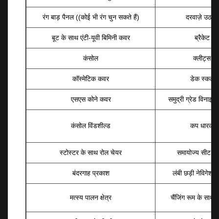
रंग बाड़ पैनल ((कोई भी रंग चुन सकते हैं)
दरवाज़े उठाओ
बूट के साथ एंटी-यूवी बिमिनी कवर
ब्रैकेट
कंसोल
क्लीट्स
कॉस्मेटिक कवर
डेक स्कर्ट
एसएस कोने कवर
समुद्री ग्रेड विनाइल 
कंसोल विंडशील्ड
कप धारक
स्टोस्टर के साथ रोल चेयर
समायोज्य सीट आ
बंदरगाह प्रकाश
लंबी छड़ी नेविगेशन
मत्स्य पालन क्षेत्र
चैंजिंग रूम के साथ