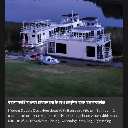
11.5 मीटर लम्बी एल्यूमीनियम निर्माण दो डेक हाउसबोट
HB1250 11.5m Modern Luxury Double Deck Houseboat The HB1250 is a
next-generation 11.5 meter luxury double deck houseboat engineered for
premium waterfront living and commercial operations. Featuring a modern
exterior profile and innovative removable upper deck design, this model