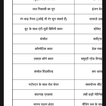
जल निकासी का युग
इंजन वेल
रंग बाड़ पैनल ((कोई भी रंग चुन सकते हैं)
दरवाज़े उठाओ
बूट के साथ एंटी-यूवी बिमिनी कवर
ब्रैकेट
कंसोल
क्लीट्स
कॉस्मेटिक कवर
डेक स्कर्ट
एसएस कोने कवर
समुद्री ग्रेड विनाइल 
कंसोल विंडशील्ड
कप धारक
स्टोस्टर के साथ रोल चेयर
समायोज्य सीट आ
बंदरगाह प्रकाश
लंबी छड़ी नेविगेशन
मत्स्य पालन क्षेत्र
चैंजिंग रूम के साथ