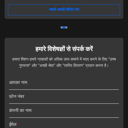
offers exceptional flexibility, comfort, and visual appeal. Built with marine-
grade aluminum pontoons and a reinforced aluminum deck structure, the
सबसे अच्छी कीमत पाएं
HB1250 delivers outstanding stability, corrosion
हमारे विशेषज्ञों से संपर्क करें
हमारा मिशन हमारे ग्राहकों को अधिक लाभ कमाने में मदद करने के लिए "उच्च
गुणवत्ता" और "अच्छी सेवा" और "त्वरित वितरण" प्रदान करना है।
आपका नाम
फ़ोन नंबर
कंपनी का नाम
ईमेल
*