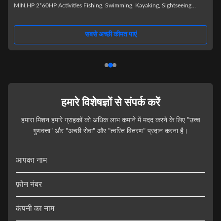
MIN.HP 2*60HP Activities Fishing, Swimming, Kayaking, Sightseeing
Material Aluminum Tube Dia. 0.735m MAX.HP 2*150HP Deck thickness
20mm Weight 9T Product Description Family weekends will never be the
same! This houseboat provides a cozy home on water, complete with all
g
सबसे अच्छी कीमत पाएं
daily necessities. Parents can relax in the spacious living room, while
हमारे विशेषज्ञों से संपर्क करें
हमारा मिशन हमारे ग्राहकों को अधिक लाभ कमाने में मदद करने के लिए "उच्च
गुणवत्ता" और "अच्छी सेवा" और "त्वरित वितरण" प्रदान करना है।
आपका नाम
फ़ोन नंबर
कंपनी का नाम