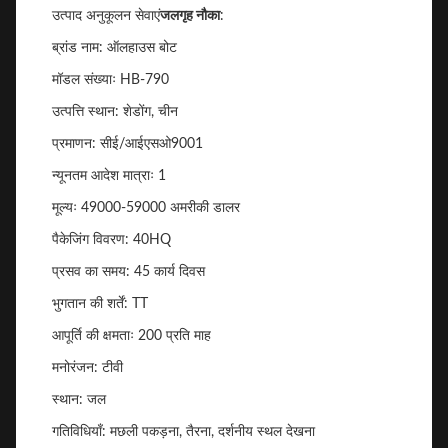
उत्पाद अनुकूलन सेवाएं
जलगृह नौका
:
ब्रांड नाम: ऑलहाउस बोट
मॉडल संख्याः HB-790
उत्पत्ति स्थान: शेडोंग, चीन
प्रमाणन: सीई/आईएसओ9001
न्यूनतम आदेश मात्राः 1
मूल्यः 49000-59000 अमरीकी डालर
पैकेजिंग विवरण: 40HQ
प्रसव का समय: 45 कार्य दिवस
भुगतान की शर्तें: TT
आपूर्ति की क्षमताः 200 प्रति माह
मनोरंजन: टीवी
स्थान: जल
गतिविधियाँ: मछली पकड़ना, तैरना, दर्शनीय स्थल देखना