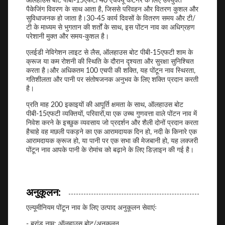
ऑलहाउस बोट पीबी-15एफटी 40 एचक्यू कंटेनर के लिए उपयुक्त
पैकेजिंग विवरण के साथ आता है, जिससे परिवहन और वितरण कुशल और
सुविधाजनक हो जाता है।30-45 कार्य दिवसों के वितरण समय और टी/
टी के माध्यम से भुगतान की शर्तों के साथ, इस पोंटन नाव का अधिग्रहण
परेशानी मुक्त और समय-कुशल है।
एलईडी नेविगेशन लाइट से लैस, ऑलहाउस बोट पीबी-15एफटी शाम के
क्रूज या कम रोशनी की स्थिति के दौरान दृश्यता और सुरक्षा सुनिश्चित
करता है।और अधिकतम 100 एचपी की शक्ति, यह पोंटून नाव स्थिरता,
गतिशीलता और पानी पर संतोषजनक अनुभव के लिए शक्ति प्रदान करती
है।
प्रति माह 200 इकाइयों की आपूर्ति क्षमता के साथ, ऑलहाउस बोट
पीबी-15एफटी व्यक्तियों, परिवारों,या एक उच्च गुणवत्ता वाले पोंटन नाव में
निवेश करने के इच्छुक व्यवसाय जो प्रदर्शन और शैली दोनों प्रदान करता
हैचाहे वह मछली पकड़ने का एक आरामदायक दिन हो, नदी के किनारे एक
आरामदायक क्रूज हो, या पानी पर एक सभा की मेजबानी हो, यह लक्जरी
पोंटून नाव आपके पानी के रोमांच को बढ़ाने के लिए डिज़ाइन की गई है।
अनुकूलन:
एल्यूमीनियम पोंटून नाव के लिए उत्पाद अनुकूलन सेवाएंः
- ब्रांड नाम: ऑलहाउस बोट/अनुकूलन