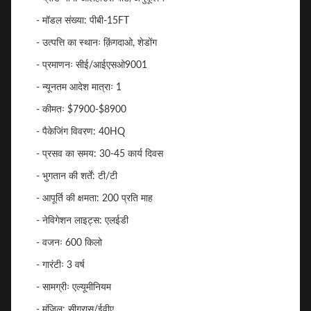
- मॉडल संख्या: पीबी-15FT
- उत्पत्ति का स्थानः क़िंगदाओ, शेडोंग
- प्रमाणनः सीई/आईएसओ9001
- न्यूनतम आदेश मात्राः 1
- कीमतः $7900-$8900
- पैकेजिंग विवरण: 40HQ
- प्रसव का समय: 30-45 कार्य दिवस
- भुगतान की शर्तें: टी/टी
- आपूर्ति की क्षमता: 200 प्रति माह
- नेविगेशन लाइट्स: एलईडी
- वजनः 600 किलो
- गारंटीः 3 वर्ष
- सामग्रीः एल्यूमीनियम
- मंजिल: सीग्रास/ईवीए