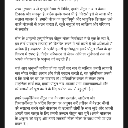
नीचे पानी के विशाल विस्तार का पता लगाते हैं।
उच्च गुणवत्ता वाले एल्यूमीनियम से निर्मित, हमारी पोंटून नाव न केवल
टिकाऊ और मजबूत है, बल्कि हल्के वजन भी है, जिससे इसे ले जाना और
चलाना आसान है।हमारी नौका का सुरुचिपूर्ण और आधुनिक डिजाइन उसे
बाकी नौकाओं से अलग करता है, खुले समुद्रों पर लालित्य और परिष्कार
से सराबोर।
चीन के अग्रणी एल्यूमीनियम पोंटून नौका निर्माताओं में से एक के रूप में,
हम शीर्ष पायदान उत्पादों को वितरित करने में गर्व करते हैं जो अपेक्षाओं से
अधिक हैं।उत्कृष्टता के प्रति हमारी प्रतिबद्धता हमारे पोंटून नौका के हर
विवरण में स्पष्ट है, निर्दोष परिष्करण से लेकर अभिनव सुविधाओं तक जो
आपके नौकायन के अनुभव को बढ़ाती हैं।
चाहे आप अनुभवी नाविक हों या पहली बार नाव के मालिक, हमारी लक्जरी
नाव नौका बेजोड़ आराम और शैली प्रदान करती है, यह सुनिश्चित करती
है कि पानी पर हर पल यादगार हो।पारिवारिक सफ़र से लेकर एकल
साहसिक कार्य तक, हमारी पोंटून नाव आपकी सभी आवश्यकताओं और
वरीयताओं को पूरा करने के लिए पर्याप्त रूप से बहुमुखी है।
हमारे एल्यूमीनियम पोंटून नाव के साथ प्रदर्शन, लालित्य और
विश्वसनीयता के अंतिम मिश्रण का अनुभव करें।जीवन में बेहतर चीजों
की सराहना करने वाले नौकायन के उत्साही लोगों के साथ जुड़ें और अपनी
अगली जल यात्रा के लिए हमारी कस्टम पोंटून नाव चुनें।अपने नौकायन
के अनुभव को बढ़ाएं और हमारे लक्जरी नौका नौका के साथ पानी पर एक
बयान दें।