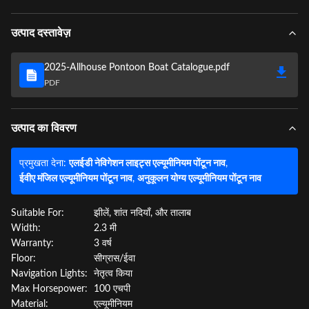
उत्पाद दस्तावेज़
2025-Allhouse Pontoon Boat Catalogue.pdf
PDF
उत्पाद का विवरण
प्रमुखता देना:
एलईडी नेविगेशन लाइट्स एल्यूमीनियम पोंटून नाव
,
ईवीए मंजिल एल्यूमीनियम पोंटून नाव
,
अनुकूलन योग्य एल्यूमीनियम पोंटून नाव
Suitable For:
झीलें, शांत नदियाँ, और तालाब
Width:
2.3 मी
Warranty:
3 वर्ष
Floor:
सीग्रास/ईवा
Navigation Lights:
नेतृत्व किया
Max Horsepower:
100 एचपी
Material:
एल्यूमीनियम