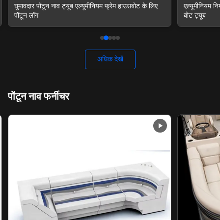
एल्यूमीनियम निर्माण और गोल डिजाइन के साथ हाउसबोट पोंटून
एल्यूमीनियम पो
बोट ट्यूब
0.735 मीटर म
अधिक देखें
पोंटून नाव फर्नीचर