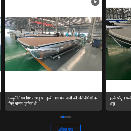
हल्के पोंटून फ्लोटिंग प्लेटफार्म त्वरित स्थापना एल्यूमीनियम मिश्र
एल्यूमीनियम पोंट
धातु
प्लेटफार्म
अधिक देखें