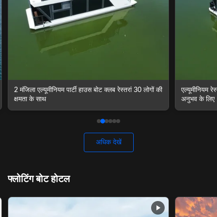
एल्यूमीनियम रेस्तरां बोटहाउस फ्लोटिंग रेस्तरां सुरुचिपूर्ण भोजन
30 लोग तैरती हु
अनुभव के लिए
और रेस्तरां
अधिक देखें
फ्लोटिंग बोट होटल