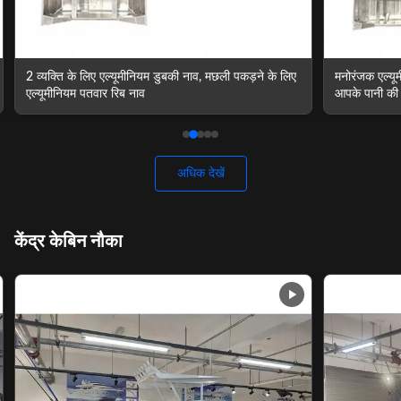
मनोरंजक एल्यूमीनियम पतवार डिंग्ही नाव 2.25 मीटर चौड़ाई
कस्टम लघु एल्यू
आपके पानी की गतिविधियों के लिए
अधिक देखें
केंद्र केबिन नौका