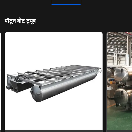
पोंटून बोट ट्यूब