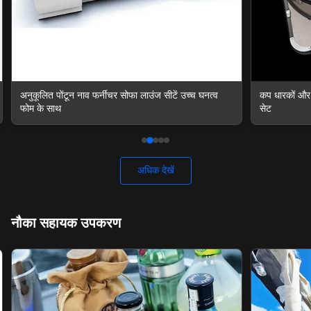
कप धारकों और भंडारण कक्षों के साथ कस्टम पोंटून नाव सीट
यूवी और मोल्डो 
सेट
एर्गोनोमिक डि
अधिक देखें
नौका सहायक उपकरण