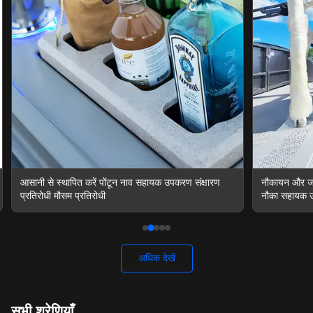
नौकायन और जल गतिविधियों के लिए उच्च स्थायित्व वाले पोंटून
मौसम प्रतिरोधी
नौका सहायक उपकरण
अधिक देखें
सभी श्रेणियाँ