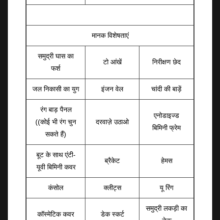
मानक विशेषताएं
समुद्री घास का
टो आंखें
निरीक्षण छेद
फर्श
जल निकासी का युग
इंजन वेल
चांदी की बाड़ें
रंग बाड़ पैनल
एनोडाइज्ड
((कोई भी रंग चुन
दरवाज़े उठाओ
बिमिनी फ्रेम
सकते हैं)
बूट के साथ एंटी-
ब्रैकेट
हेमस
यूवी बिमिनी कवर
कंसोल
क्लीट्स
यू रिंग
समुद्री लकड़ी का
कॉस्मेटिक कवर
डेक स्कर्ट