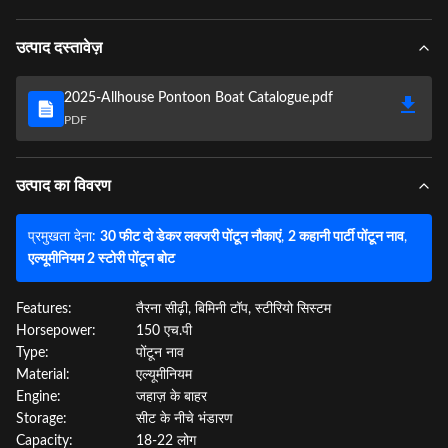
उत्पाद दस्तावेज़
2025-Allhouse Pontoon Boat Catalogue.pdf
PDF
उत्पाद का विवरण
प्रमुखता देना:
30 फीट दो डेकर लक्जरी पोंटून नौकाएं
,
2 कहानी पार्टी पोंटून नाव
,
एल्यूमीनियम 2 स्टोरी पोंटून बोट
Features:
तैरना सीढ़ी, बिमिनी टॉप, स्टीरियो सिस्टम
Horsepower:
150 एच.पी
Type:
पोंटून नाव
Material:
एल्यूमीनियम
Engine:
जहाज़ के बाहर
Storage:
सीट के नीचे भंडारण
Capacity:
18-22 लोग